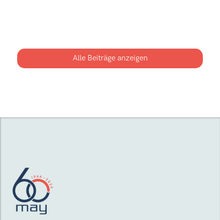
Besichtigung Am Mainbogen in Erlenbach
Werfen Sie einen Blick hinter die Kulissen: Am
03. Mai 2026 laden wir Sie zur offenen
Besichtigung ein und zeigen Ihnen Materialien,
Wohnkonzepte und verfügbare Wohnungen
Alle Beiträge anzeigen
direkt im Objekt.
Mehr erfahren