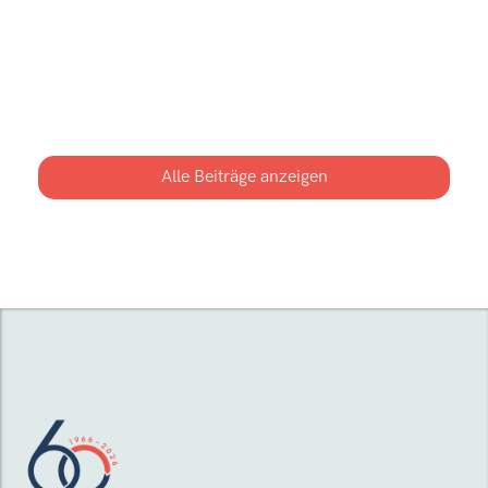
Am 03. Mai vor Ort erleben: Offene
Besichtigung Am Mainbogen in Erlenbach
Werfen Sie einen Blick hinter die Kulissen: Am
03. Mai 2026 laden wir Sie zur offenen
Besichtigung ein und zeigen Ihnen Materialien,
Wohnkonzepte und verfügbare Wohnungen
Alle Beiträge anzeigen
direkt im Objekt.
Mehr erfahren